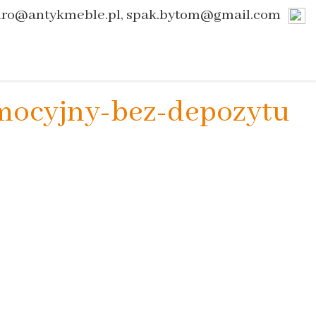
uro@antykmeble.pl, spak.bytom@gmail.com
omocyjny-bez-depozytu