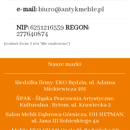
e-mail:
biuro@antykmeble.pl
NIP:
6251216539
REGON:
277640874
[contact-form-7 404 "Nie znaleziono"]
Nasze marki:
Siedziba firmy: EKO Będzin, ul. Adama
Mickiewicza 101
ŚPAK - Śląska Pracownia Artystyczno
Kulturalna , Bytom, ul. Krawiecka 2
Salon Mebli Dąbrowa Górnicza, DH HETMAN,
ul. Jana III Sobieskiego 4a