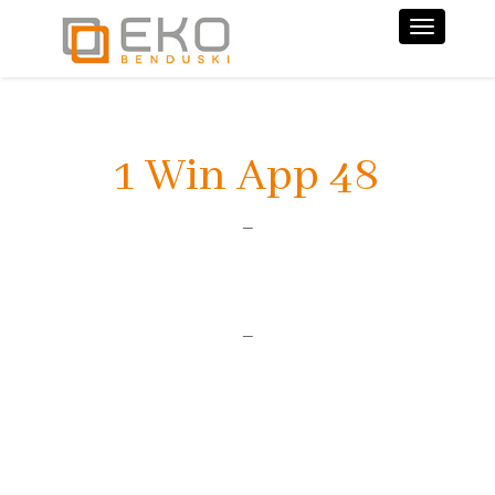
Nawiga
1 Win App 48
–
–