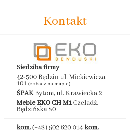
Kontakt
Siedziba firmy
42-500 Będzin ul. Mickiewicza
101
(zobacz na mapie)
ŚPAK
Bytom, ul. Krawiecka 2
Meble EKO
CH M1
Czeladź,
Będzińska 80
kom.
(+48) 502 620 014
kom.