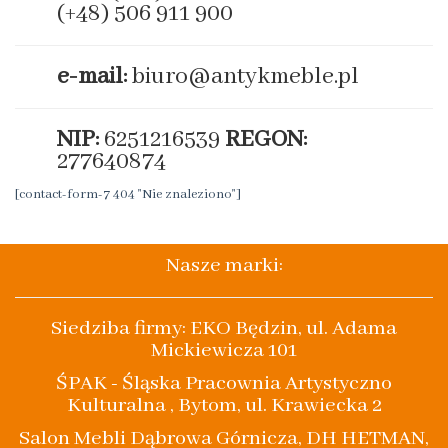
(+48) 506 911 900
e-mail:
biuro@antykmeble.pl
NIP:
6251216539
REGON:
277640874
[contact-form-7 404 "Nie znaleziono"]
Nasze marki:
Siedziba firmy: EKO Będzin, ul. Adama
Mickiewicza 101
ŚPAK - Śląska Pracownia Artystyczno
Kulturalna , Bytom, ul. Krawiecka 2
Salon Mebli Dąbrowa Górnicza, DH HETMAN,