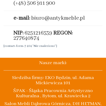
(+48) 506 911 900
e-mail:
biuro@antykmeble.pl
NIP:
6251216539
REGON:
277640874
[contact-form-7 404 "Nie znaleziono"]
Nasze marki:
Siedziba firmy: EKO Będzin, ul. Adama
Mickiewicza 101
ŚPAK - Śląska Pracownia Artystyczno
Kulturalna , Bytom, ul. Krawiecka 2
Salon Mebli Dąbrowa Górnicza, DH HETMAN,