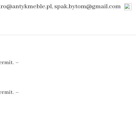
uro@antykmeble.pl, spak.bytom@gmail.com
ermit. –
ermit. –