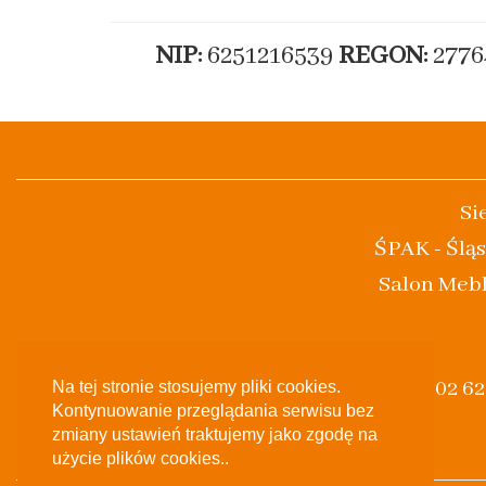
NIP:
6251216539
REGON:
2776
Si
ŚPAK - Śląs
Salon Mebl
(+48) 502 6
Na tej stronie stosujemy pliki cookies.
Kontynuowanie przeglądania serwisu bez
zmiany ustawień traktujemy jako zgodę na
użycie plików cookies..