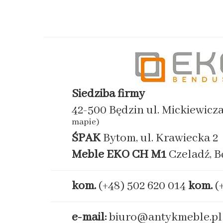
Siedziba firmy
42-500 Będzin ul. Mickiewicz
mapie)
ŚPAK
Bytom, ul. Krawiecka 2
Meble EKO
CH M1
Czeladź, B
kom.
(+48) 502 620 014
kom.
(
e-mail:
biuro@antykmeble.pl