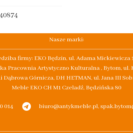
40874
Nasze marki:
edziba firmy: EKO Będzin, ul. Adama Mickiewicza 
ka Pracownia Artystyczno Kulturalna , Bytom, ul.
i Dąbrowa Górnicza, DH HETMAN, ul. Jana III Sob
Meble EKO CH M1 Czeladź, Będzińska 80
20 014
biuro@antykmeble.pl, spak.byto