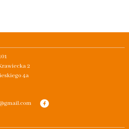
101
 Krawiecka 2
ieskiego 4a
m@gmail.com