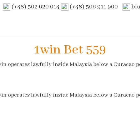
(+48) 502 620 014
(+48) 506 911 900
bi
1win Bet 559
win operates lawfully inside Malaysia below a Curacao p
win operates lawfully inside Malaysia below a Curacao p