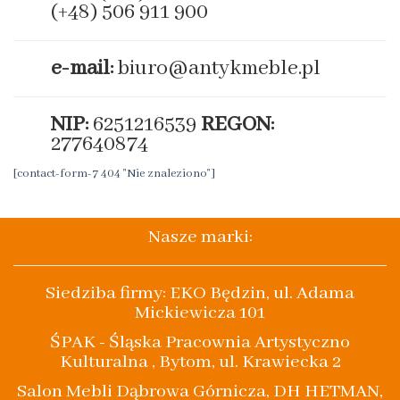
(+48) 506 911 900
e-mail:
biuro@antykmeble.pl
NIP:
6251216539
REGON:
277640874
[contact-form-7 404 "Nie znaleziono"]
Nasze marki:
Siedziba firmy: EKO Będzin, ul. Adama
Mickiewicza 101
ŚPAK - Śląska Pracownia Artystyczno
Kulturalna , Bytom, ul. Krawiecka 2
Salon Mebli Dąbrowa Górnicza, DH HETMAN,