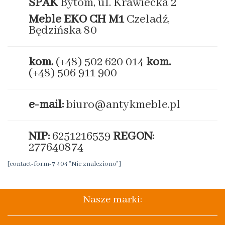
ŚPAK
Bytom, ul. Krawiecka 2
Meble EKO
CH M1
Czeladź,
Będzińska 80
kom.
(+48) 502 620 014
kom.
(+48) 506 911 900
e-mail:
biuro@antykmeble.pl
NIP:
6251216539
REGON:
277640874
[contact-form-7 404 "Nie znaleziono"]
Nasze marki: