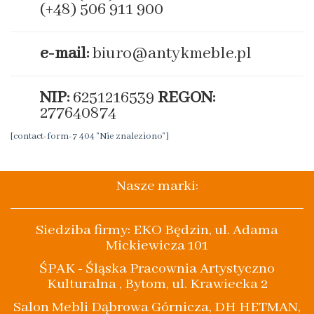
(+48) 506 911 900
e-mail:
biuro@antykmeble.pl
NIP:
6251216539
REGON:
277640874
[contact-form-7 404 "Nie znaleziono"]
Nasze marki:
Siedziba firmy: EKO Będzin, ul. Adama
Mickiewicza 101
ŚPAK - Śląska Pracownia Artystyczno
Kulturalna , Bytom, ul. Krawiecka 2
Salon Mebli Dąbrowa Górnicza, DH HETMAN,