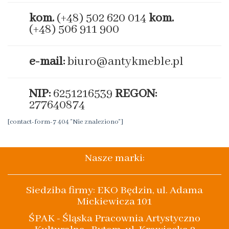
kom.
(+48) 502 620 014
kom.
(+48) 506 911 900
e-mail:
biuro@antykmeble.pl
NIP:
6251216539
REGON:
277640874
[contact-form-7 404 "Nie znaleziono"]
Nasze marki:
Siedziba firmy: EKO Będzin, ul. Adama
Mickiewicza 101
ŚPAK - Śląska Pracownia Artystyczno