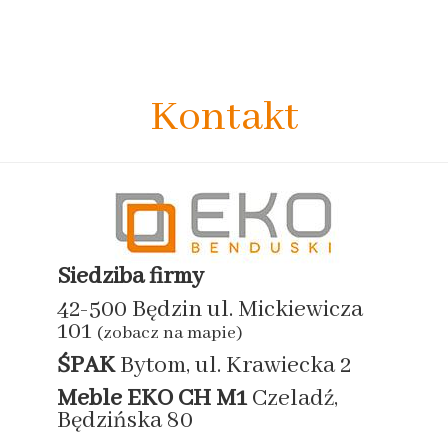
Kontakt
Siedziba firmy
42-500 Będzin ul. Mickiewicza
101
(zobacz na mapie)
ŚPAK
Bytom, ul. Krawiecka 2
Meble EKO
CH M1
Czeladź,
Będzińska 80