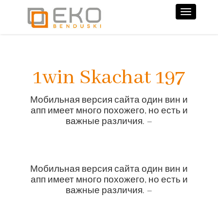
Nawiga
1win Skachat 197
Мобиль͏ная версия сайта один вин и͏
апп͏ имеет много пох͏ожего, но есть и
важные различия. –
Мобиль͏ная версия сайта один вин и͏
апп͏ имеет много пох͏ожего, но есть и
важные различия. –