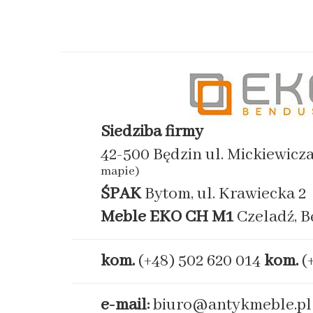
Siedziba firmy
42-500 Będzin ul. Mickiewicz
mapie)
ŚPAK
Bytom, ul. Krawiecka 2
Meble EKO
CH M1
Czeladź, B
kom.
(+48) 502 620 014
kom.
(
e-mail:
biuro@antykmeble.pl