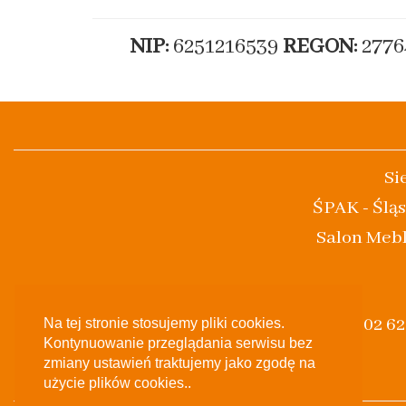
NIP:
6251216539
REGON:
2776
Si
ŚPAK - Śląs
Salon Mebl
(+48) 502 6
Na tej stronie stosujemy pliki cookies.
Kontynuowanie przeglądania serwisu bez
zmiany ustawień traktujemy jako zgodę na
użycie plików cookies..