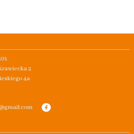
101
 Krawiecka 2
ieskiego 4a
m@gmail.com