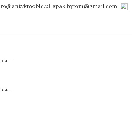
uro@antykmeble.pl, spak.bytom@gmail.com
nda. –
nda. –