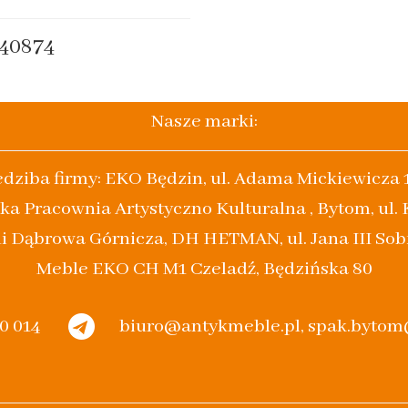
40874
Nasze marki:
edziba firmy: EKO Będzin, ul. Adama Mickiewicza 
ka Pracownia Artystyczno Kulturalna , Bytom, ul.
i Dąbrowa Górnicza, DH HETMAN, ul. Jana III Sob
Meble EKO CH M1 Czeladź, Będzińska 80
20 014
biuro@antykmeble.pl, spak.byto