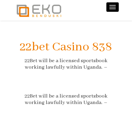
Nawiga
22bet Casino 838
22Bet will be a licensed sportsbook
working lawfully within Uganda. –
22Bet will be a licensed sportsbook
working lawfully within Uganda. –