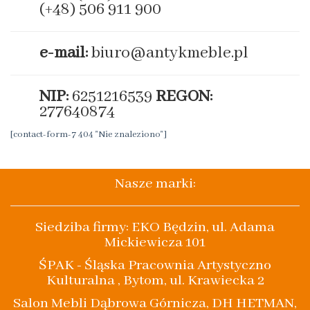
(+48) 506 911 900
e-mail:
biuro@antykmeble.pl
NIP:
6251216539
REGON:
277640874
[contact-form-7 404 "Nie znaleziono"]
Nasze marki:
Siedziba firmy: EKO Będzin, ul. Adama
Mickiewicza 101
ŚPAK - Śląska Pracownia Artystyczno
Kulturalna , Bytom, ul. Krawiecka 2
Salon Mebli Dąbrowa Górnicza, DH HETMAN,