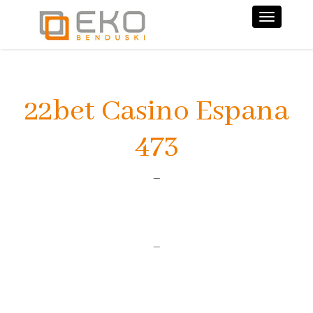
Nawiga
22bet Casino Espana
473
–
–