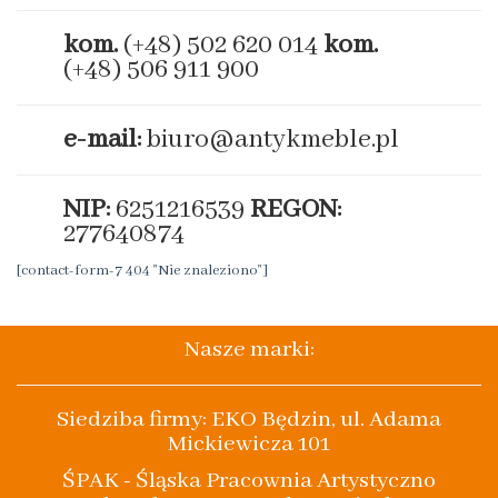
kom.
(+48) 502 620 014
kom.
(+48) 506 911 900
e-mail:
biuro@antykmeble.pl
NIP:
6251216539
REGON:
277640874
[contact-form-7 404 "Nie znaleziono"]
Nasze marki:
Siedziba firmy: EKO Będzin, ul. Adama
Mickiewicza 101
ŚPAK - Śląska Pracownia Artystyczno