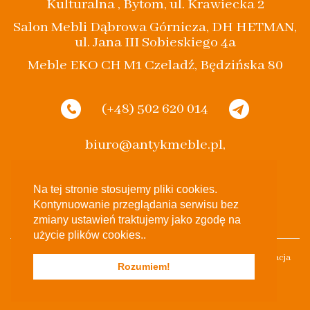
Kulturalna , Bytom, ul. Krawiecka 2
Salon Mebli Dąbrowa Górnicza, DH HETMAN,
ul. Jana III Sobieskiego 4a
Meble EKO CH M1 Czeladź, Będzińska 80
(+48) 502 620 014
biuro@antykmeble.pl,
spak.bytom@gmail.com
Na tej stronie stosujemy pliki cookies.
Kontynuowanie przeglądania serwisu bez
zmiany ustawień traktujemy jako zgodę na
użycie plików cookies..
Stylowe Eko 2017 Wszelkie Prawa Zastrzeżone Projekt & Realizacja
Rozumiem!