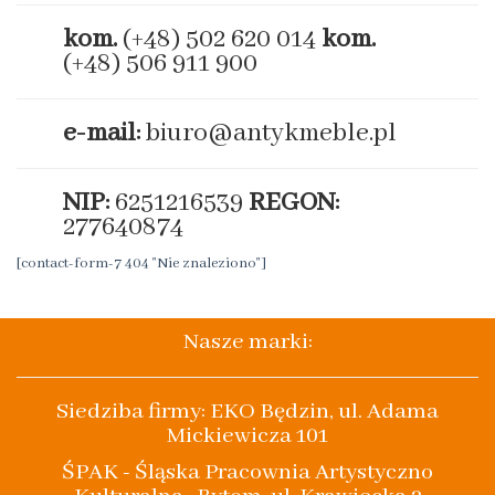
kom.
(+48) 502 620 014
kom.
(+48) 506 911 900
e-mail:
biuro@antykmeble.pl
NIP:
6251216539
REGON:
277640874
[contact-form-7 404 "Nie znaleziono"]
Nasze marki:
Siedziba firmy: EKO Będzin, ul. Adama
Mickiewicza 101
ŚPAK - Śląska Pracownia Artystyczno