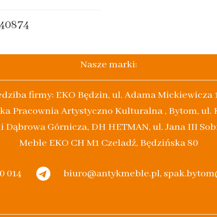
40874
Nasze marki:
edziba firmy: EKO Będzin, ul. Adama Mickiewicza 
ka Pracownia Artystyczno Kulturalna , Bytom, ul.
i Dąbrowa Górnicza, DH HETMAN, ul. Jana III Sob
Meble EKO CH M1 Czeladź, Będzińska 80
20 014
biuro@antykmeble.pl, spak.byto