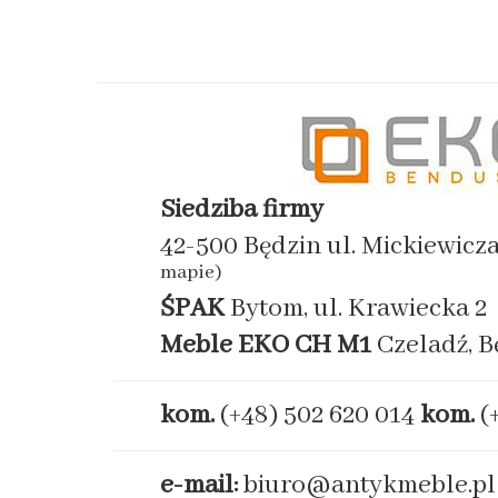
Siedziba firmy
42-500 Będzin ul. Mickiewicz
mapie)
ŚPAK
Bytom, ul. Krawiecka 2
Meble EKO
CH M1
Czeladź, B
kom.
(+48) 502 620 014
kom.
(
e-mail:
biuro@antykmeble.pl