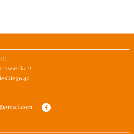
101
 Krawiecka 2
ieskiego 4a
m@gmail.com