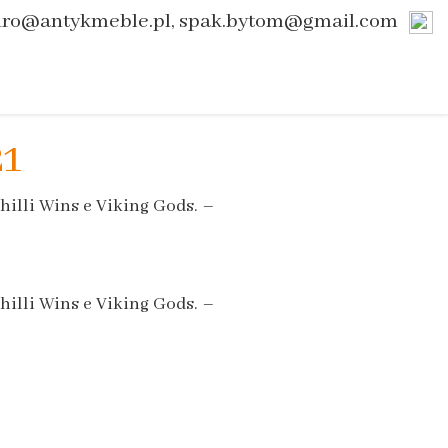
uro@antykmeble.pl, spak.bytom@gmail.com
21
hilli Wins e Viking Gods. –
hilli Wins e Viking Gods. –