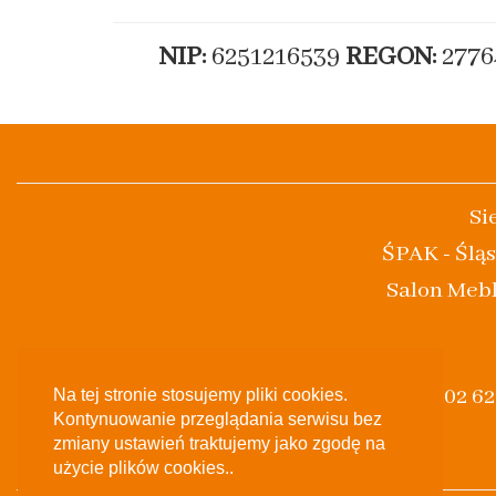
NIP:
6251216539
REGON:
2776
Si
ŚPAK - Śląs
Salon Mebl
(+48) 502 6
Na tej stronie stosujemy pliki cookies.
Kontynuowanie przeglądania serwisu bez
zmiany ustawień traktujemy jako zgodę na
użycie plików cookies..