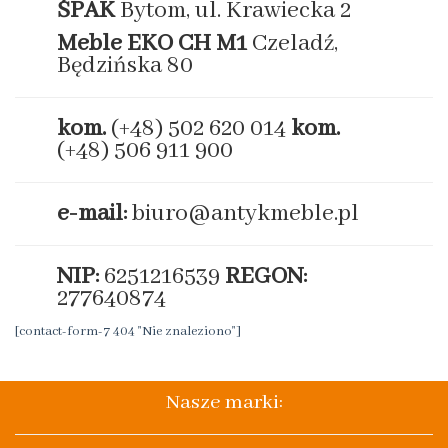
ŚPAK
Bytom, ul. Krawiecka 2
Meble EKO
CH M1
Czeladź,
Będzińska 80
kom.
(+48) 502 620 014
kom.
(+48) 506 911 900
e-mail:
biuro@antykmeble.pl
NIP:
6251216539
REGON:
277640874
[contact-form-7 404 "Nie znaleziono"]
Nasze marki: