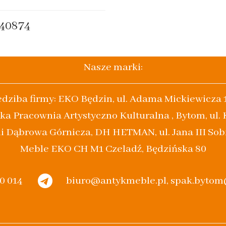
40874
Nasze marki:
edziba firmy: EKO Będzin, ul. Adama Mickiewicza 
ka Pracownia Artystyczno Kulturalna , Bytom, ul.
i Dąbrowa Górnicza, DH HETMAN, ul. Jana III Sob
Meble EKO CH M1 Czeladź, Będzińska 80
20 014
biuro@antykmeble.pl, spak.byto