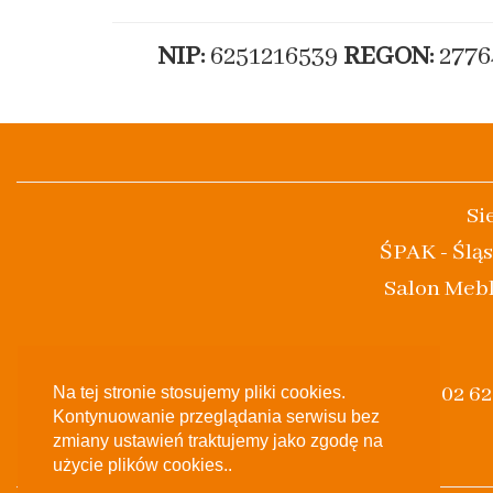
NIP:
6251216539
REGON:
2776
Si
ŚPAK - Śląs
Salon Mebl
(+48) 502 6
Na tej stronie stosujemy pliki cookies.
Kontynuowanie przeglądania serwisu bez
zmiany ustawień traktujemy jako zgodę na
użycie plików cookies..