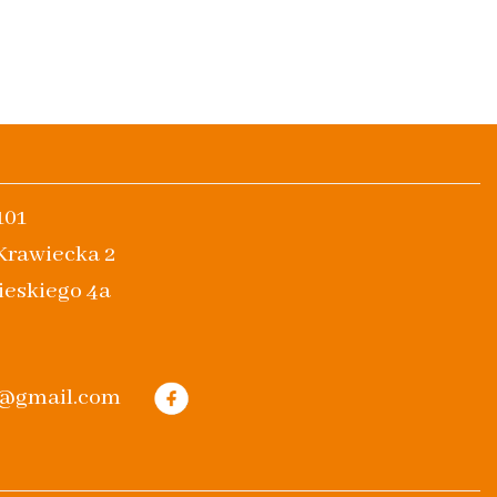
101
 Krawiecka 2
ieskiego 4a
m@gmail.com