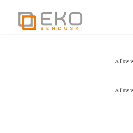
A Few w
A Few w