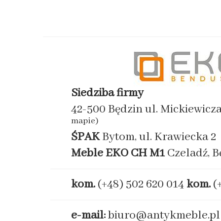
Siedziba firmy
42-500 Będzin ul. Mickiewicz
mapie)
ŚPAK
Bytom, ul. Krawiecka 2
Meble EKO
CH M1
Czeladź, B
kom.
(+48) 502 620 014
kom.
(
e-mail:
biuro@antykmeble.pl