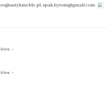
uro@antykmeble.pl, spak.bytom@gmail.com
ities. –
ities. –