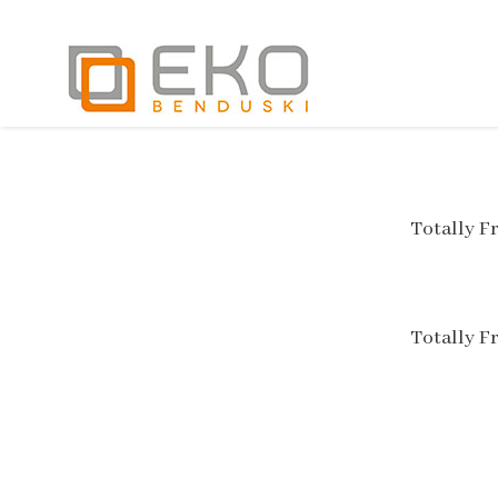
Totally F
Totally F