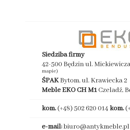
Siedziba firmy
42-500 Będzin ul. Mickiewicz
mapie)
ŚPAK
Bytom, ul. Krawiecka 2
Meble EKO
CH M1
Czeladź, B
kom.
(+48) 502 620 014
kom.
(
e-mail:
biuro@antykmeble.pl