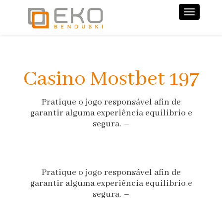
Nawiga
Casino Mostbet 197
Pratique o jogo responsável afin de
garantir alguma experiência equilibrio e
segura. –
Pratique o jogo responsável afin de
garantir alguma experiência equilibrio e
segura. –