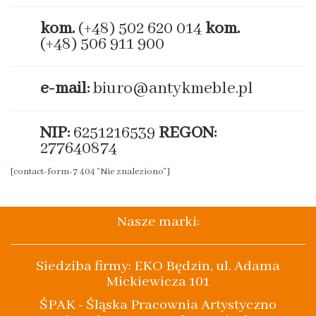
kom.
(+48) 502 620 014
kom.
(+48) 506 911 900
e-mail:
biuro@antykmeble.pl
NIP:
6251216539
REGON:
277640874
[contact-form-7 404 "Nie znaleziono"]
Nasze marki:
Siedziba firmy: EKO Będzin, ul. Adama
Mickiewicza 101
ŚPAK - Śląska Pracownia Artystyczno