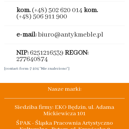
kom.
(+48) 502 620 014
kom.
(+48) 506 911 900
e-mail:
biuro@antykmeble.pl
NIP:
6251216539
REGON:
277640874
[contact-form-7 404 "Nie znaleziono"]
Nasze marki:
Siedziba firmy: EKO Będzin, ul. Adama
Mickiewicza 101
ŚPAK - Śląska Pracownia Artystyczno