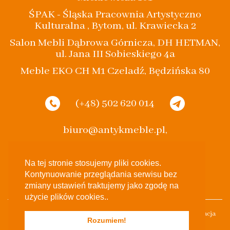
ŚPAK - Śląska Pracownia Artystyczno
Kulturalna , Bytom, ul. Krawiecka 2
Salon Mebli Dąbrowa Górnicza, DH HETMAN,
ul. Jana III Sobieskiego 4a
Meble EKO CH M1 Czeladź, Będzińska 80
(+48) 502 620 014
biuro@antykmeble.pl,
spak.bytom@gmail.com
Na tej stronie stosujemy pliki cookies.
Kontynuowanie przeglądania serwisu bez
zmiany ustawień traktujemy jako zgodę na
użycie plików cookies..
Stylowe Eko 2017 Wszelkie Prawa Zastrzeżone Projekt & Realizacja
Rozumiem!