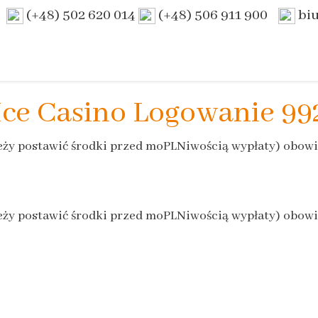
(+48) 502 620 014
(+48) 506 911 900
bi
Ice Casino Logowanie 99
eży postawić środki przed moPLNiwością wypłaty) obowią
eży postawić środki przed moPLNiwością wypłaty) obowią