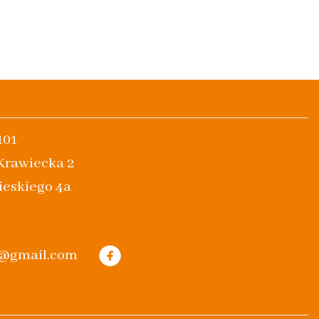
101
 Krawiecka 2
ieskiego 4a
m@gmail.com