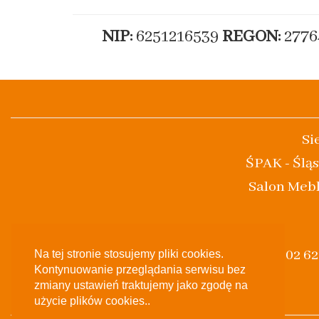
NIP:
6251216539
REGON:
2776
Si
ŚPAK - Śląs
Salon Mebl
(+48) 502 6
Na tej stronie stosujemy pliki cookies.
Kontynuowanie przeglądania serwisu bez
zmiany ustawień traktujemy jako zgodę na
użycie plików cookies..