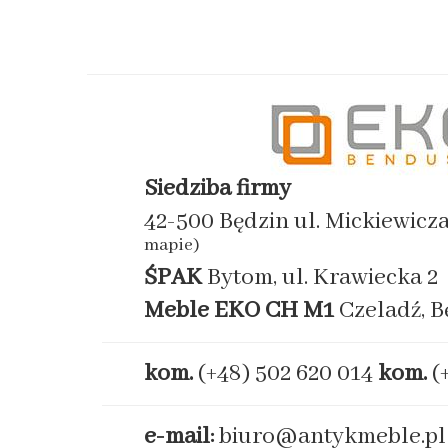
Siedziba firmy
42-500 Będzin ul. Mickiewicz
mapie)
ŚPAK
Bytom, ul. Krawiecka 2
Meble EKO
CH M1
Czeladź, B
kom.
(+48) 502 620 014
kom.
(
e-mail:
biuro@antykmeble.pl