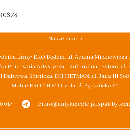
40874
Nasze marki:
edziba firmy: EKO Będzin, ul. Adama Mickiewicza 
ka Pracownia Artystyczno Kulturalna , Bytom, ul.
i Dąbrowa Górnicza, DH HETMAN, ul. Jana III Sob
Meble EKO CH M1 Czeladź, Będzińska 80
20 014
biuro@antykmeble.pl, spak.byto