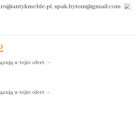
uro@antykmeble.pl, spak.bytom@gmail.com
2
zują w tejże ofert. –
zują w tejże ofert. –