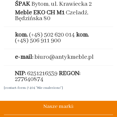
ŚPAK
Bytom, ul. Krawiecka 2
Meble EKO
CH M1
Czeladź,
Będzińska 80
kom.
(+48) 502 620 014
kom.
(+48) 506 911 900
e-mail:
biuro@antykmeble.pl
NIP:
6251216539
REGON:
277640874
[contact-form-7 404 "Nie znaleziono"]
Nasze marki: