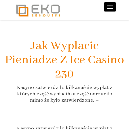
Nawiga
Jak Wyplacic
Pieniadze Z Ice Casino
230
Kasyno zatwierdzilo kilkanaście wypłat z
których część wypłaciło a część odrzuciło
mimo że było zatwierdzone. –
Kasyno zatwierdzilo kilkanaście wypłat z