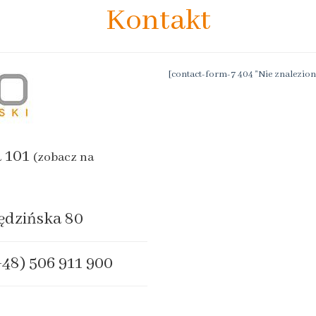
Kontakt
[contact-form-7 404 "Nie znalezion
a 101
(zobacz na
ędzińska 80
+48) 506 911 900