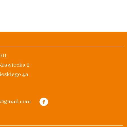
101
 Krawiecka 2
ieskiego 4a
m@gmail.com