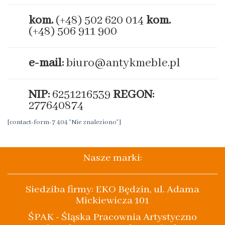
kom.
(+48) 502 620 014
kom.
(+48) 506 911 900
e-mail:
biuro@antykmeble.pl
NIP:
6251216539
REGON:
277640874
[contact-form-7 404 "Nie znaleziono"]
Nasze marki:
Siedziba firmy: EKO Będzin, ul. Adama
Mickiewicza 101
ŚPAK - Śląska Pracownia Artystyczno