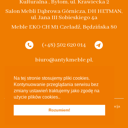
Kulturalna , Bytom, ul. Krawiecka 2
Salon Mebli Dąbrowa Górnicza, DH HETMAN,
ul. Jana III Sobieskiego 4a
Meble EKO CH M1 Czeladź, Będzińska 80
(+48) 502 620 014
biuro@antykmeble.pl,
spak.bytom@gmail.com
Na tej stronie stosujemy pliki cookies.
Kontynuowanie przeglądania serwisu bez
zmiany ustawień traktujemy jako zgodę na
użycie plików cookies..
Stylowe Eko 2017 Wszelkie Prawa Zastrzeżone Projekt & Realizacja
Rozumiem!