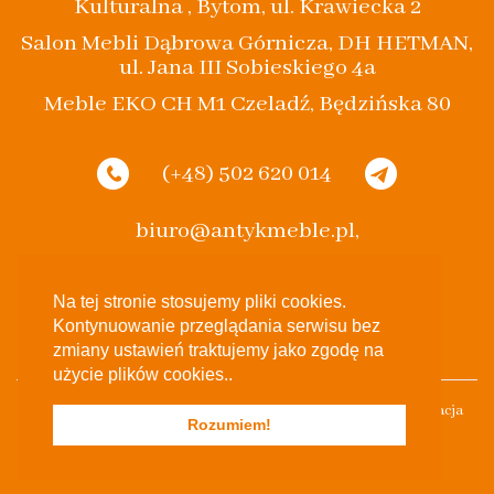
Kulturalna , Bytom, ul. Krawiecka 2
Salon Mebli Dąbrowa Górnicza, DH HETMAN,
ul. Jana III Sobieskiego 4a
Meble EKO CH M1 Czeladź, Będzińska 80
(+48) 502 620 014
biuro@antykmeble.pl,
spak.bytom@gmail.com
Na tej stronie stosujemy pliki cookies.
Kontynuowanie przeglądania serwisu bez
zmiany ustawień traktujemy jako zgodę na
użycie plików cookies..
Stylowe Eko 2017 Wszelkie Prawa Zastrzeżone Projekt & Realizacja
Rozumiem!