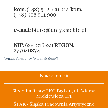
kom.
(+48) 502 620 014
kom.
(+48) 506 911 900
e-mail:
biuro@antykmeble.pl
NIP:
6251216539
REGON:
277640874
[contact-form-7 404 "Nie znaleziono"]
Nasze marki:
Siedziba firmy: EKO Będzin, ul. Adama
Mickiewicza 101
ŚPAK - Śląska Pracownia Artystyczno