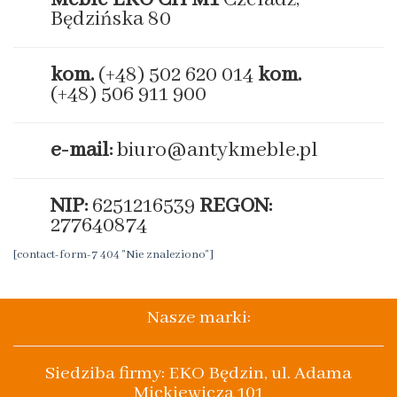
Będzińska 80
kom.
(+48) 502 620 014
kom.
(+48) 506 911 900
e-mail:
biuro@antykmeble.pl
NIP:
6251216539
REGON:
277640874
[contact-form-7 404 "Nie znaleziono"]
Nasze marki:
Siedziba firmy: EKO Będzin, ul. Adama
Mickiewicza 101