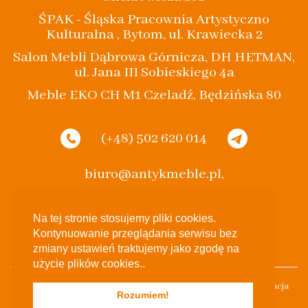
ŚPAK - Śląska Pracownia Artystyczno
Kulturalna , Bytom, ul. Krawiecka 2
Salon Mebli Dąbrowa Górnicza, DH HETMAN,
ul. Jana III Sobieskiego 4a
Meble EKO CH M1 Czeladź, Będzińska 80
(+48) 502 620 014
biuro@antykmeble.pl,
spak.bytom@gmail.com
Na tej stronie stosujemy pliki cookies.
Kontynuowanie przeglądania serwisu bez
zmiany ustawień traktujemy jako zgodę na
użycie plików cookies..
Stylowe Eko 2017 Wszelkie Prawa Zastrzeżone Projekt & Realizacja
Rozumiem!