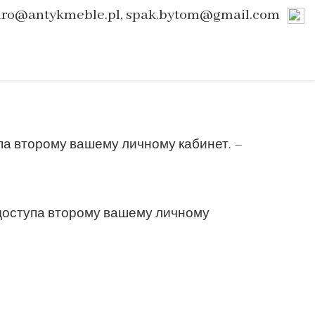
uro@antykmeble.pl, spak.bytom@gmail.com
па второму вашему личному кабинет. –
доступа второму вашему личному