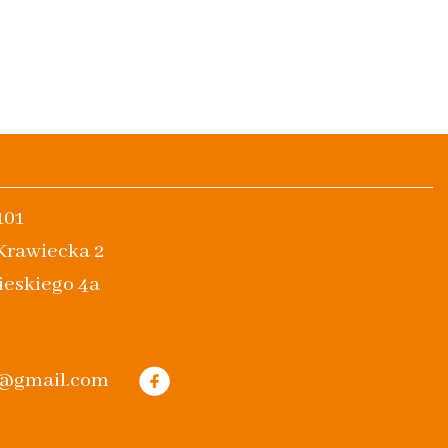
101
 Krawiecka 2
ieskiego 4a
m@gmail.com