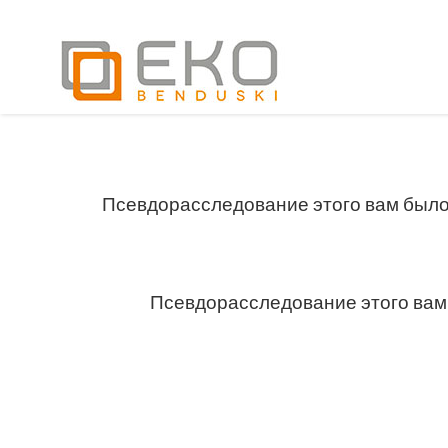
Псевдорасследование этого вам было 
Псевдорасследование этого вам