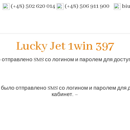
(+48) 502 620 014
(+48) 506 911 900
bi
Lucky Jet 1win 397
отправлено SMS со логином и паролем для досту
 было отправлено SMS со логином и паролем для 
кабинет. –