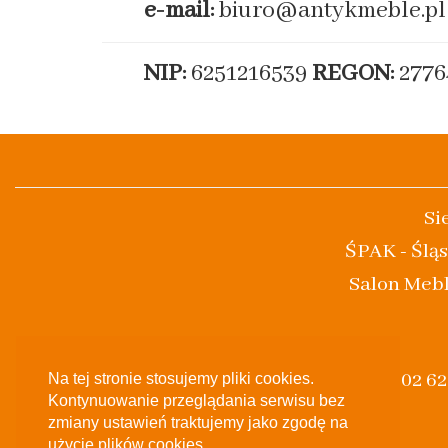
e-mail:
biuro@antykmeble.pl
NIP:
6251216539
REGON:
2776
Si
ŚPAK - Śląs
Salon Mebl
(+48) 502 6
Na tej stronie stosujemy pliki cookies.
Kontynuowanie przeglądania serwisu bez
zmiany ustawień traktujemy jako zgodę na
użycie plików cookies..