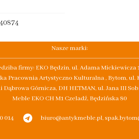
40874
Nasze marki:
edziba firmy: EKO Będzin, ul. Adama Mickiewicza 
ka Pracownia Artystyczno Kulturalna , Bytom, ul.
i Dąbrowa Górnicza, DH HETMAN, ul. Jana III Sob
Meble EKO CH M1 Czeladź, Będzińska 80
20 014
biuro@antykmeble.pl, spak.byto