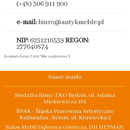
(+48) 506 911 900
e-mail:
biuro@antykmeble.pl
NIP:
6251216539
REGON:
277640874
[contact-form-7 404 "Nie znaleziono"]
Nasze marki:
Siedziba firmy: EKO Będzin, ul. Adama
Mickiewicza 101
ŚPAK - Śląska Pracownia Artystyczno
Kulturalna , Bytom, ul. Krawiecka 2
Salon Mebli Dąbrowa Górnicza, DH HETMAN,