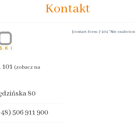
Kontakt
[contact-form-7 404 "Nie znalezion
a 101
(zobacz na
ędzińska 80
+48) 506 911 900