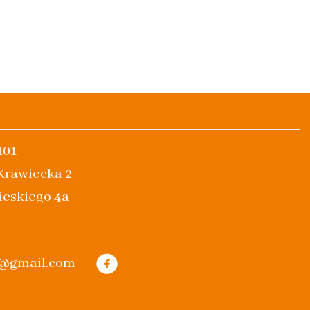
101
 Krawiecka 2
ieskiego 4a
m@gmail.com