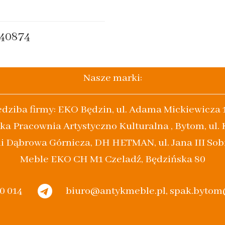
40874
Nasze marki:
edziba firmy: EKO Będzin, ul. Adama Mickiewicza 
ka Pracownia Artystyczno Kulturalna , Bytom, ul.
i Dąbrowa Górnicza, DH HETMAN, ul. Jana III Sob
Meble EKO CH M1 Czeladź, Będzińska 80
20 014
biuro@antykmeble.pl, spak.byto