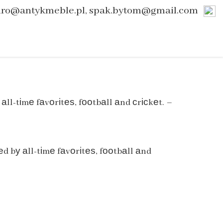
uro@antykmeble.pl, spak.bytom@gmail.com
ll-tіmе fаvοrіtеѕ, fοοtbаll аnd сrісkеt. –
 bу аll-tіmе fаvοrіtеѕ, fοοtbаll аnd