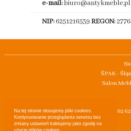
e-mail:
biuro@antykmeble.pl
NIP:
6251216539
REGON:
2776
Si
ŚPAK - Śląs
Salon Mebl
(+48) 502 6
Na tej stronie stosujemy pliki cookies.
Kontynuowanie przeglądania serwisu bez
zmiany ustawień traktujemy jako zgodę na
użycie plików cookies..