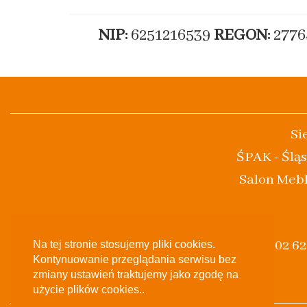
NIP:
6251216539
REGON:
2776
Si
ŚPAK - Śląs
Salon Mebl
(+48) 502 6
Na tej stronie stosujemy pliki cookies.
Kontynuowanie przeglądania serwisu bez
zmiany ustawień traktujemy jako zgodę na
użycie plików cookies..