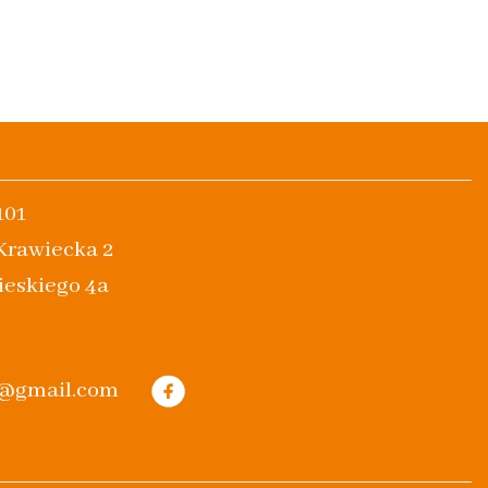
101
 Krawiecka 2
ieskiego 4a
m@gmail.com