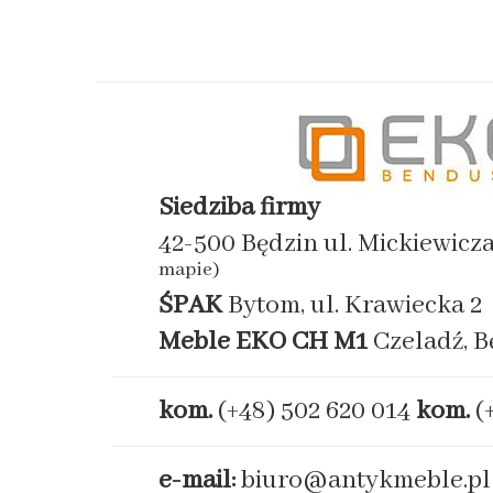
Siedziba firmy
42-500 Będzin ul. Mickiewicz
mapie)
ŚPAK
Bytom, ul. Krawiecka 2
Meble EKO
CH M1
Czeladź, B
kom.
(+48) 502 620 014
kom.
(
e-mail:
biuro@antykmeble.pl