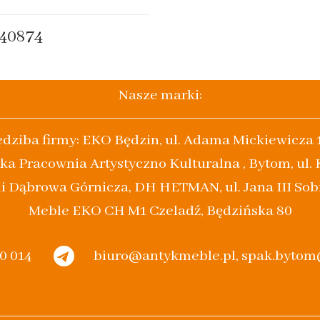
40874
Nasze marki:
edziba firmy: EKO Będzin, ul. Adama Mickiewicza 
ka Pracownia Artystyczno Kulturalna , Bytom, ul.
i Dąbrowa Górnicza, DH HETMAN, ul. Jana III Sob
Meble EKO CH M1 Czeladź, Będzińska 80
20 014
biuro@antykmeble.pl, spak.byto