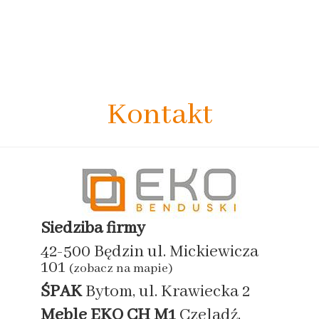
Kontakt
Siedziba firmy
42-500 Będzin ul. Mickiewicza
101
(zobacz na mapie)
ŚPAK
Bytom, ul. Krawiecka 2
Meble EKO
CH M1
Czeladź,