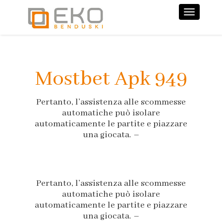
Nawiga
Mostbet Apk 949
Pertanto, l’assistenza alle scommesse
automatiche può isolare
automaticamente le partite e piazzare
una giocata. –
Pertanto, l’assistenza alle scommesse
automatiche può isolare
automaticamente le partite e piazzare
una giocata. –