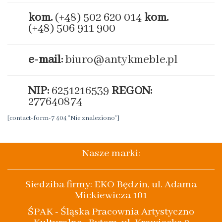
kom.
(+48) 502 620 014
kom.
(+48) 506 911 900
e-mail:
biuro@antykmeble.pl
NIP:
6251216539
REGON:
277640874
[contact-form-7 404 "Nie znaleziono"]
Nasze marki:
Siedziba firmy: EKO Będzin, ul. Adama
Mickiewicza 101
ŚPAK - Śląska Pracownia Artystyczno