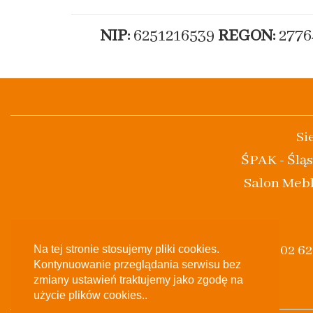
NIP:
6251216539
REGON:
2776
Si
ŚPAK - Śląs
Salon Mebl
(+48) 502 6
Na tej stronie stosujemy pliki cookies.
Kontynuowanie przeglądania serwisu bez
zmiany ustawień traktujemy jako zgodę na
użycie plików cookies..