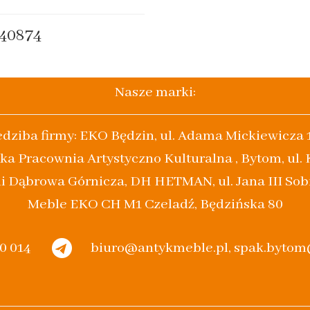
40874
Nasze marki:
edziba firmy: EKO Będzin, ul. Adama Mickiewicza 
ka Pracownia Artystyczno Kulturalna , Bytom, ul.
i Dąbrowa Górnicza, DH HETMAN, ul. Jana III Sob
Meble EKO CH M1 Czeladź, Będzińska 80
20 014
biuro@antykmeble.pl, spak.byto