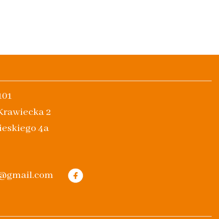
101
 Krawiecka 2
ieskiego 4a
m@gmail.com