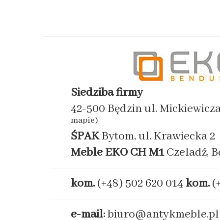
Siedziba firmy
42-500 Będzin ul. Mickiewicz
mapie)
ŚPAK
Bytom, ul. Krawiecka 2
Meble EKO
CH M1
Czeladź, B
kom.
(+48) 502 620 014
kom.
(
e-mail:
biuro@antykmeble.pl