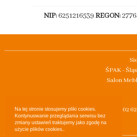
NIP:
6251216539
REGON:
2776
Si
ŚPAK - Śląs
Salon Mebl
(+48) 502 6
Na tej stronie stosujemy pliki cookies.
Kontynuowanie przeglądania serwisu bez
zmiany ustawień traktujemy jako zgodę na
użycie plików cookies..