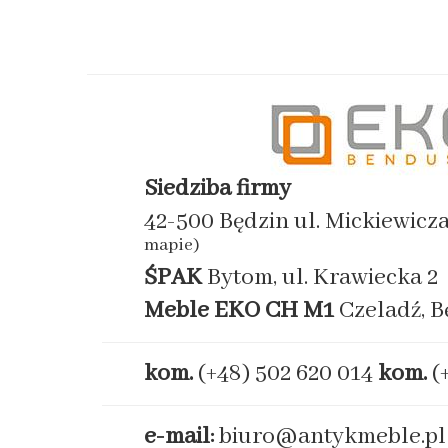
Siedziba firmy
42-500 Będzin ul. Mickiewicz
mapie)
ŚPAK
Bytom, ul. Krawiecka 2
Meble EKO
CH M1
Czeladź, B
kom.
(+48) 502 620 014
kom.
(
e-mail:
biuro@antykmeble.pl