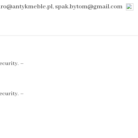
uro@antykmeble.pl, spak.bytom@gmail.com
ecurity. –
ecurity. –