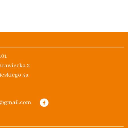
101
 Krawiecka 2
ieskiego 4a
m@gmail.com