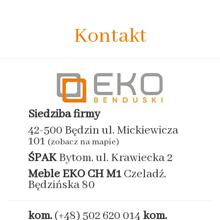
Kontakt
Siedziba firmy
42-500 Będzin ul. Mickiewicza
101
(zobacz na mapie)
ŚPAK
Bytom, ul. Krawiecka 2
Meble EKO
CH M1
Czeladź,
Będzińska 80
kom.
(+48) 502 620 014
kom.