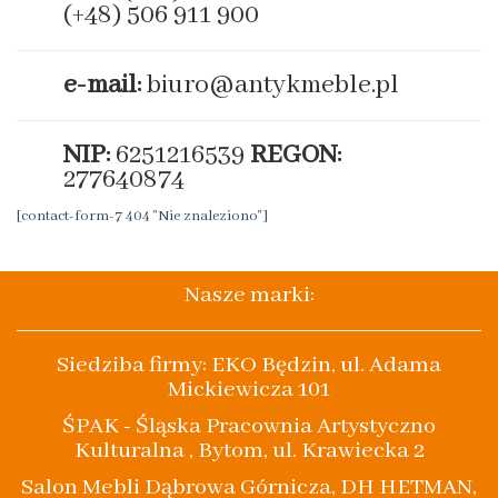
(+48) 506 911 900
e-mail:
biuro@antykmeble.pl
NIP:
6251216539
REGON:
277640874
[contact-form-7 404 "Nie znaleziono"]
Nasze marki:
Siedziba firmy: EKO Będzin, ul. Adama
Mickiewicza 101
ŚPAK - Śląska Pracownia Artystyczno
Kulturalna , Bytom, ul. Krawiecka 2
Salon Mebli Dąbrowa Górnicza, DH HETMAN,