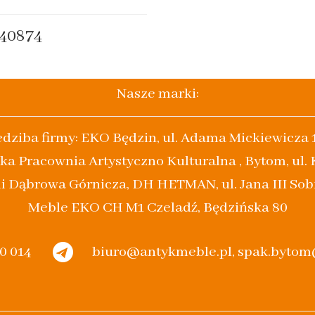
40874
Nasze marki:
edziba firmy: EKO Będzin, ul. Adama Mickiewicza 
ka Pracownia Artystyczno Kulturalna , Bytom, ul.
i Dąbrowa Górnicza, DH HETMAN, ul. Jana III Sob
Meble EKO CH M1 Czeladź, Będzińska 80
20 014
biuro@antykmeble.pl, spak.byto