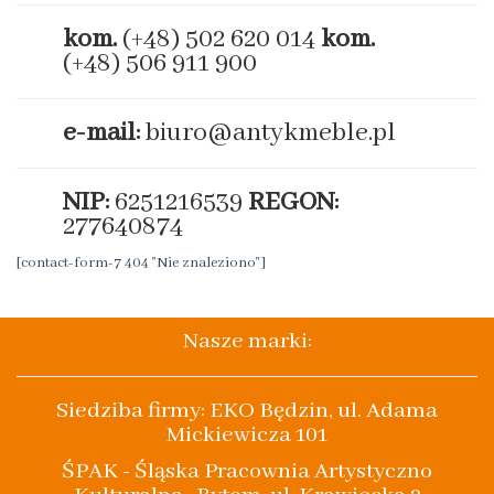
kom.
(+48) 502 620 014
kom.
(+48) 506 911 900
e-mail:
biuro@antykmeble.pl
NIP:
6251216539
REGON:
277640874
[contact-form-7 404 "Nie znaleziono"]
Nasze marki:
Siedziba firmy: EKO Będzin, ul. Adama
Mickiewicza 101
ŚPAK - Śląska Pracownia Artystyczno