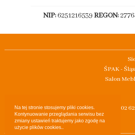
NIP:
6251216539
REGON:
2776
Si
ŚPAK - Śląs
Salon Mebl
(+48) 502 6
Na tej stronie stosujemy pliki cookies.
Kontynuowanie przeglądania serwisu bez
zmiany ustawień traktujemy jako zgodę na
użycie plików cookies..