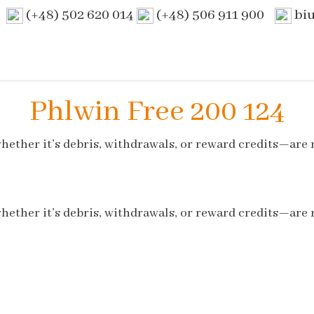
(+48) 502 620 014
(+48) 506 911 900
bi
Phlwin Free 200 124
ether it’s debris, withdrawals, or reward credits—are
ether it’s debris, withdrawals, or reward credits—are