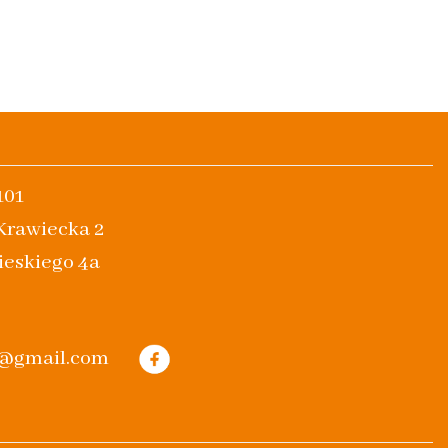
101
 Krawiecka 2
ieskiego 4a
m@gmail.com