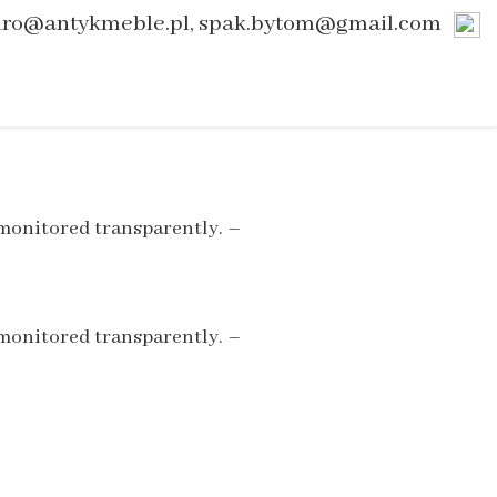
uro@antykmeble.pl, spak.bytom@gmail.com
 monitored transparently. –
 monitored transparently. –