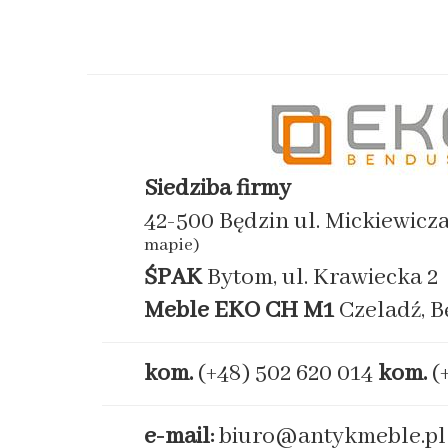
Siedziba firmy
42-500 Będzin ul. Mickiewicz
mapie)
ŚPAK
Bytom, ul. Krawiecka 2
Meble EKO
CH M1
Czeladź, B
kom.
(+48) 502 620 014
kom.
(
e-mail:
biuro@antykmeble.pl