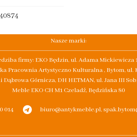
40874
Nasze marki:
edziba firmy: EKO Będzin, ul. Adama Mickiewicza 
ka Pracownia Artystyczno Kulturalna , Bytom, ul.
i Dąbrowa Górnicza, DH HETMAN, ul. Jana III Sob
Meble EKO CH M1 Czeladź, Będzińska 80
20 014
biuro@antykmeble.pl, spak.byto