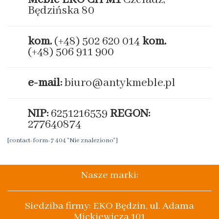
Będzińska 80
kom.
(+48) 502 620 014
kom.
(+48) 506 911 900
e-mail:
biuro@antykmeble.pl
NIP:
6251216539
REGON:
277640874
[contact-form-7 404 "Nie znaleziono"]
Nasze marki:
Siedziba firmy: EKO Będzin, ul. Adama
Mickiewicza 101