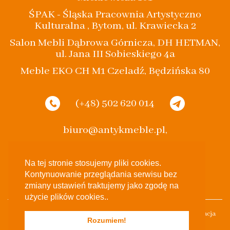
ŚPAK - Śląska Pracownia Artystyczno
Kulturalna , Bytom, ul. Krawiecka 2
Salon Mebli Dąbrowa Górnicza, DH HETMAN,
ul. Jana III Sobieskiego 4a
Meble EKO CH M1 Czeladź, Będzińska 80
(+48) 502 620 014
biuro@antykmeble.pl,
spak.bytom@gmail.com
Na tej stronie stosujemy pliki cookies.
Kontynuowanie przeglądania serwisu bez
zmiany ustawień traktujemy jako zgodę na
użycie plików cookies..
Stylowe Eko 2017 Wszelkie Prawa Zastrzeżone Projekt & Realizacja
Rozumiem!