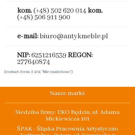
kom.
(+48) 502 620 014
kom.
(+48) 506 911 900
e-mail:
biuro@antykmeble.pl
NIP:
6251216539
REGON:
277640874
[contact-form-7 404 "Nie znaleziono"]
Nasze marki:
Siedziba firmy: EKO Będzin, ul. Adama
Mickiewicza 101
ŚPAK - Śląska Pracownia Artystyczno