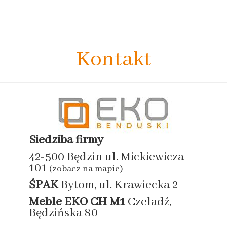
Kontakt
Siedziba firmy
42-500 Będzin ul. Mickiewicza
101
(zobacz na mapie)
ŚPAK
Bytom, ul. Krawiecka 2
Meble EKO
CH M1
Czeladź,
Będzińska 80