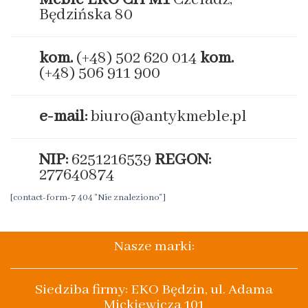
Będzińska 80
kom.
(+48) 502 620 014
kom.
(+48) 506 911 900
e-mail:
biuro@antykmeble.pl
NIP:
6251216539
REGON:
277640874
[contact-form-7 404 "Nie znaleziono"]
Nasze marki:
Siedziba firmy: EKO Będzin, ul. Adama
Mickiewicza 101