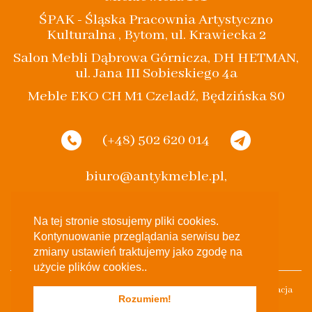
ŚPAK - Śląska Pracownia Artystyczno
Kulturalna , Bytom, ul. Krawiecka 2
Salon Mebli Dąbrowa Górnicza, DH HETMAN,
ul. Jana III Sobieskiego 4a
Meble EKO CH M1 Czeladź, Będzińska 80
(+48) 502 620 014
biuro@antykmeble.pl,
spak.bytom@gmail.com
Na tej stronie stosujemy pliki cookies.
Kontynuowanie przeglądania serwisu bez
zmiany ustawień traktujemy jako zgodę na
użycie plików cookies..
Stylowe Eko 2017 Wszelkie Prawa Zastrzeżone Projekt & Realizacja
Rozumiem!