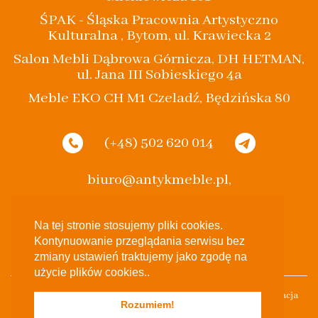
ŚPAK - Śląska Pracownia Artystyczno
Kulturalna , Bytom, ul. Krawiecka 2
Salon Mebli Dąbrowa Górnicza, DH HETMAN,
ul. Jana III Sobieskiego 4a
Meble EKO CH M1 Czeladź, Będzińska 80
(+48) 502 620 014
biuro@antykmeble.pl,
spak.bytom@gmail.com
Na tej stronie stosujemy pliki cookies.
Kontynuowanie przeglądania serwisu bez
zmiany ustawień traktujemy jako zgodę na
użycie plików cookies..
Stylowe Eko 2017 Wszelkie Prawa Zastrzeżone Projekt & Realizacja
Rozumiem!