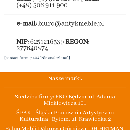
(+48) 506 911 900
e-mail:
biuro@antykmeble.pl
NIP:
6251216539
REGON:
277640874
[contact-form-7 404 "Nie znaleziono"]
Nasze marki:
Siedziba firmy: EKO Będzin, ul. Adama
Mickiewicza 101
ŚPAK - Śląska Pracownia Artystyczno
Kulturalna , Bytom, ul. Krawiecka 2
Salon Mebli Dąbrowa Górnicza, DH HETMAN,