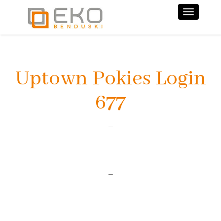
Nawiga
Uptown Pokies Login
677
–
–