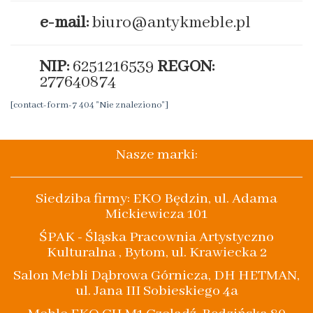
e-mail:
biuro@antykmeble.pl
NIP:
6251216539
REGON:
277640874
[contact-form-7 404 "Nie znaleziono"]
Nasze marki:
Siedziba firmy: EKO Będzin, ul. Adama
Mickiewicza 101
ŚPAK - Śląska Pracownia Artystyczno
Kulturalna , Bytom, ul. Krawiecka 2
Salon Mebli Dąbrowa Górnicza, DH HETMAN,
ul. Jana III Sobieskiego 4a