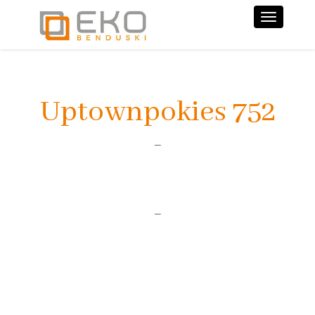
Nawiga
Uptownpokies 752
–
–