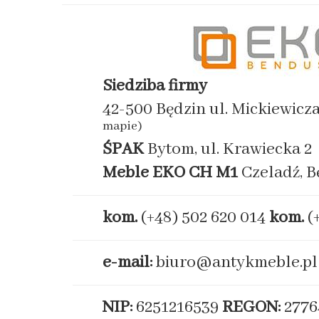
Siedziba firmy
42-500 Będzin ul. Mickiewicz
mapie)
ŚPAK
Bytom, ul. Krawiecka 2
Meble EKO
CH M1
Czeladź, B
kom.
(+48) 502 620 014
kom.
(
e-mail:
biuro@antykmeble.pl
NIP:
6251216539
REGON:
2776