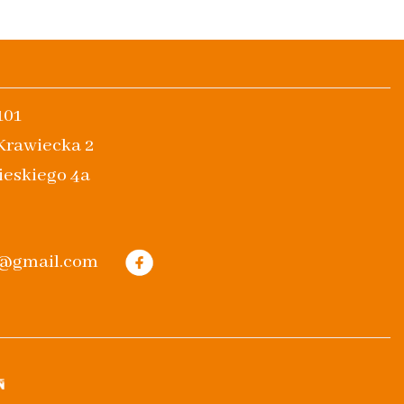
101
 Krawiecka 2
ieskiego 4a
m@gmail.com