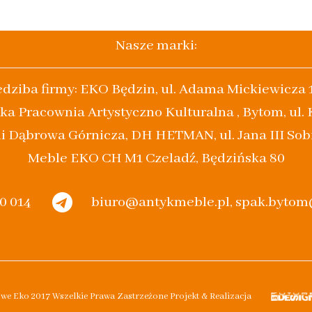
Nasze marki:
edziba firmy: EKO Będzin, ul. Adama Mickiewicza 
ka Pracownia Artystyczno Kulturalna , Bytom, ul.
i Dąbrowa Górnicza, DH HETMAN, ul. Jana III Sob
Meble EKO CH M1 Czeladź, Będzińska 80
20 014
biuro@antykmeble.pl, spak.byto
owe Eko 2017 Wszelkie Prawa Zastrzeżone Projekt & Realizacja