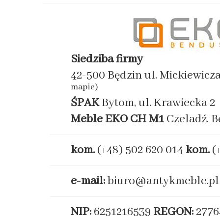
Siedziba firmy
42-500 Będzin ul. Mickiewicz
mapie)
ŚPAK
Bytom, ul. Krawiecka 2
Meble EKO
CH M1
Czeladź, B
kom.
(+48) 502 620 014
kom.
(
e-mail:
biuro@antykmeble.pl
NIP:
6251216539
REGON:
2776