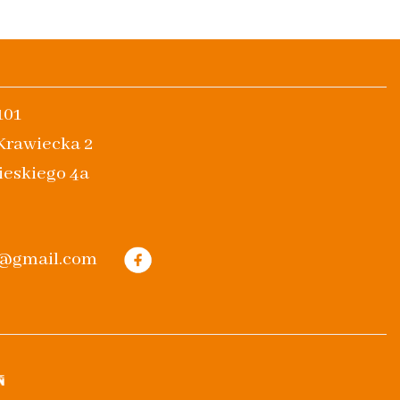
101
 Krawiecka 2
ieskiego 4a
m@gmail.com