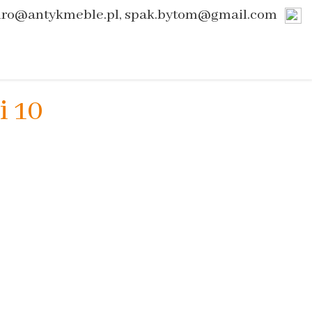
uro@antykmeble.pl, spak.bytom@gmail.com
i 10