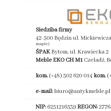
Siedziba firmy
42-500 Będzin ul. Mickiewicz
mapie)
ŚPAK
Bytom, ul. Krawiecka 2
Meble EKO
CH M1
Czeladź, B
kom.
(+48) 502 620 014
kom.
(
e-mail:
biuro@antykmeble.pl
NIP:
6251216539
REGON:
2776