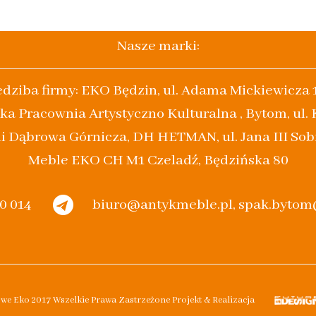
Nasze marki:
edziba firmy: EKO Będzin, ul. Adama Mickiewicza 
ka Pracownia Artystyczno Kulturalna , Bytom, ul.
i Dąbrowa Górnicza, DH HETMAN, ul. Jana III Sob
Meble EKO CH M1 Czeladź, Będzińska 80
20 014
biuro@antykmeble.pl, spak.byto
owe Eko 2017 Wszelkie Prawa Zastrzeżone Projekt & Realizacja