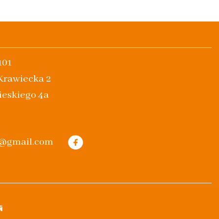
101
 Krawiecka 2
ieskiego 4a
m@gmail.com